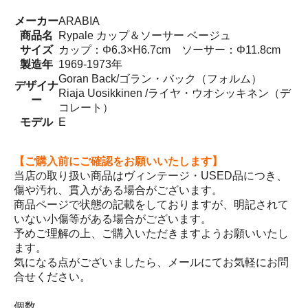
メーカー
ARABIA
商品名
Rypale カップ＆ソーサー ベージュ
サイズ
カップ：Φ6.3×H6.7cm ソーサー：Φ11.8cm
製造年
1969-1973年
Goran Back/ゴラン・バック（フォルム）
デザイナ
Riaja Uosikkinen /ライヤ・ウオシッキネン（デ
ー
コレート）
モデル
E
【ご購入前にご確認をお願いいたします】
当店の取り扱い商品はヴィンテージ・USED品につき、
傷や汚れ、貫入がある場合がございます。
商品ページで状態の記載をしておりますが、明記されて
いない小傷等がある場合がございます。
予めご理解の上、ご購入いただきますようお願いいたし
ます。
気になる点がございましたら、メールにてお気軽にお問
合せください。
個数