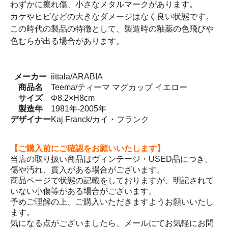
わずかに擦れ傷、小さなメタルマークがあります。
カケやヒビなどの大きなダメージはなく良い状態です。
この時代の製品の特徴として、製造時の釉薬の色飛びや
色むらが出る場合があります。
メーカー
iittala/ARABIA
商品名
Teema/ティーマ マグカップ イエロー
サイズ
Φ8.2×H8cm
製造年
1981年-2005年
デザイナー
Kaj Franck/カイ・フランク
【ご購入前にご確認をお願いいたします】
当店の取り扱い商品はヴィンテージ・USED品につき、
傷や汚れ、貫入がある場合がございます。
商品ページで状態の記載をしておりますが、明記されて
いない小傷等がある場合がございます。
予めご理解の上、ご購入いただきますようお願いいたし
ます。
気になる点がございましたら、メールにてお気軽にお問