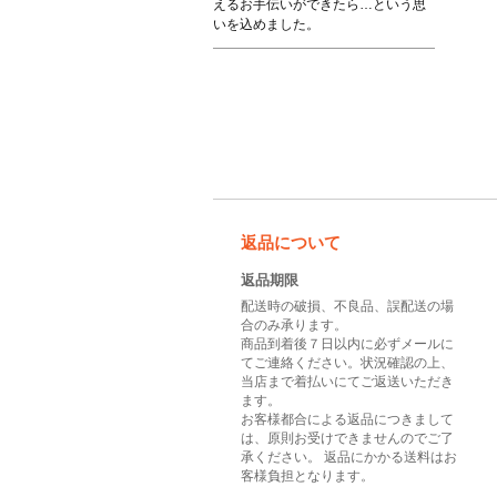
えるお手伝いができたら…という思
いを込めました。
返品について
返品期限
配送時の破損、不良品、誤配送の場
合のみ承ります。
商品到着後７日以内に必ずメールに
てご連絡ください。状況確認の上、
当店まで着払いにてご返送いただき
ます。
お客様都合による返品につきまして
は、原則お受けできませんのでご了
承ください。 返品にかかる送料はお
客様負担となります。