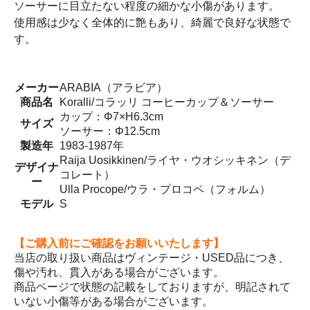
ソーサーに目立たない程度の細かな小傷があります。
使用感は少なく全体的に艶もあり、綺麗で良好な状態で
す。
メーカー
ARABIA（アラビア）
商品名
Koralli/コラッリ コーヒーカップ＆ソーサー
カップ：Φ7×H6.3cm
サイズ
ソーサー：Φ12.5cm
製造年
1983-1987年
Raija Uosikkinen/ライヤ・ウオシッキネン（デ
デザイナ
コレート）
ー
Ulla Procope/ウラ・プロコペ（フォルム）
モデル
S
【ご購入前にご確認をお願いいたします】
当店の取り扱い商品はヴィンテージ・USED品につき、
傷や汚れ、貫入がある場合がございます。
商品ページで状態の記載をしておりますが、明記されて
いない小傷等がある場合がございます。