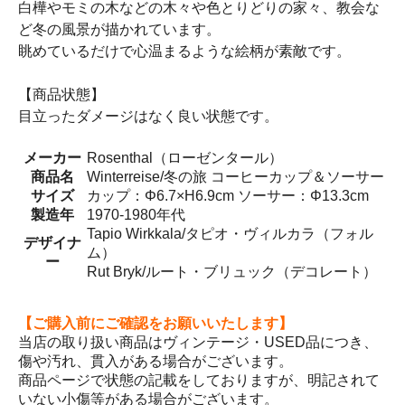
白樺やモミの木などの木々や色とりどりの家々、教会な
ど冬の風景が描かれています。
眺めているだけで心温まるような絵柄が素敵です。
【商品状態】
目立ったダメージはなく良い状態です。
メーカー
Rosenthal（ローゼンタール）
商品名
Winterreise/冬の旅 コーヒーカップ＆ソーサー
サイズ
カップ：Φ6.7×H6.9cm ソーサー：Φ13.3cm
製造年
1970-1980年代
Tapio Wirkkala/タピオ・ヴィルカラ（フォル
デザイナ
ム）
ー
Rut Bryk/ルート・ブリュック（デコレート）
【ご購入前にご確認をお願いいたします】
当店の取り扱い商品はヴィンテージ・USED品につき、
傷や汚れ、貫入がある場合がございます。
商品ページで状態の記載をしておりますが、明記されて
いない小傷等がある場合がございます。