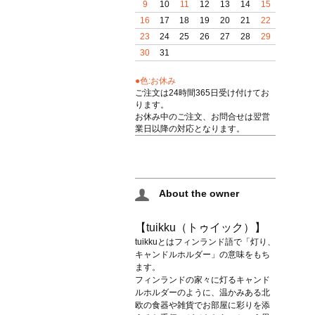
9
10
11
12
13
14
15
16
17
18
19
20
21
22
23
24
25
26
27
28
29
30
31
●色:お休み
ご注文は24時間365日受け付けてお
ります。
お休み中のご注文、お問合せは翌営
業日以降の対応となります。
About the owner
【tuikku（トゥイック）】
tuikkuとはフィンランド語で「灯り、
キャンドルホルダー」の意味をもち
ます。
フィンランドの家々に灯るキャンド
ルホルダーのように、温かみある北
欧の食器や雑貨でお部屋に彩りを添