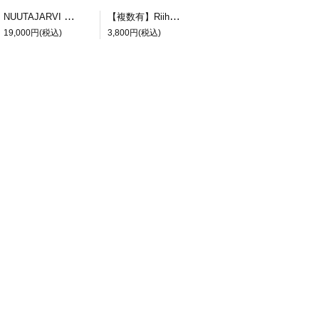
NUUTAJARVI Kaj Franck/カイ・フランク 5601 ピッチャー ブラウン
【複数有】Riihimaen Lasi Flindari 5014 グラス
19,000円(税込)
3,800円(税込)