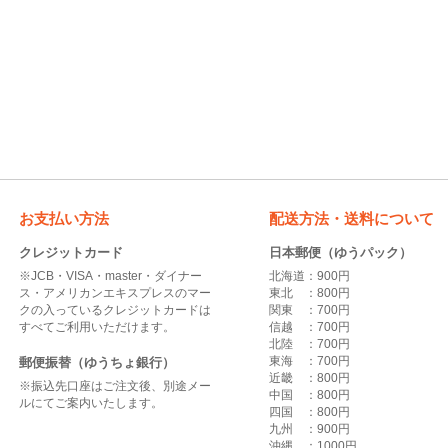
お支払い方法
配送方法・送料について
クレジットカード
日本郵便（ゆうパック）
※JCB・VISA・master・ダイナー
北海道：900円
ス・アメリカンエキスプレスのマー
東北 ：800円
クの入っているクレジットカードは
関東 ：700円
すべてご利用いただけます。
信越 ：700円
北陸 ：700円
東海 ：700円
郵便振替（ゆうちょ銀行）
近畿 ：800円
※振込先口座はご注文後、別途メー
中国 ：800円
ルにてご案内いたします。
四国 ：800円
九州 ：900円
沖縄 ：1000円