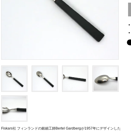
Fiskars社 フィンランドの銀細工師Bertel Gardbergが1957年にデザインした