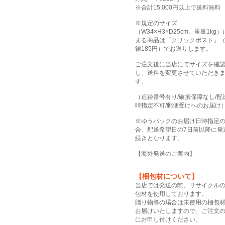
※合計15,000円以上で送料無料
※規定のサイズ
（W34×H3×D25cm、重量1kg
まる商品は「クリックポスト」
律185円）でお送りします。
ご注文後に当店にてサイズを確
し、送料を変更させていただき
す。
（追跡番号有り/破損保障なし/配
時指定不可/郵便受けへのお届け
※ゆうパックのお届け日時指定
合、配送希望日の7日前以降に発
続きとなります。
【
海外発送のご案内
】
【梱包材について】
当店では発送の際、リサイクル
包材を使用しております。
贈り物等の場合は未使用の梱包
お届けいたしますので、ご注文
にお申し付けください。