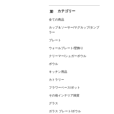
カテゴリー
全ての商品
カップ＆ソーサー/マグカップ/タンブ
ラー
プレート
ウォールプレート/壁飾り
クリーマー/シュガーボウル
ボウル
キッチン用品
カトラリー
フラワーベース/ポット
その他インテリア雑貨
グラス
ガラス プレート/ボウル