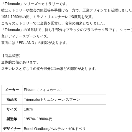
「Triennale」シリーズのカトラリーです。
彼はカトラリーや教会の銀器等を手掛ける一方で、工業デザインでも活躍しました
1954-1960年の間、ミラノトリエンナーレで3度賞を受賞。
こちらのカトラリーでは金賞を受賞し、名前の由来となりました。
「Triennale」の通常版で、持ち手部分はブラックのプラスチック製です。 シ
良いディナースプーンサイズ。
裏面には「FINLAND」の刻印があります。
【商品状態】
全体的に傷があります。
ステンレスと持ち手の接合部分に1㎜ほどの隙間があります。
メーカー
Fiskars（フィスカース）
商品名
Triennale/トリエンナーレ スプーン
サイズ
18cm
製造年
1957年-1980年代
デザイナー
Bertel Gardberg/ベルテル・ガルドベリ