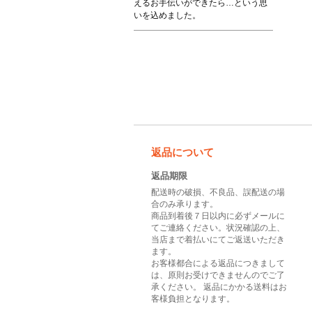
えるお手伝いができたら…という思
いを込めました。
返品について
返品期限
配送時の破損、不良品、誤配送の場
合のみ承ります。
商品到着後７日以内に必ずメールに
てご連絡ください。状況確認の上、
当店まで着払いにてご返送いただき
ます。
お客様都合による返品につきまして
は、原則お受けできませんのでご了
承ください。 返品にかかる送料はお
客様負担となります。