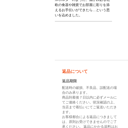
欧の食器や雑貨でお部屋に彩りを添
えるお手伝いができたら…という思
いを込めました。
返品について
返品期限
配送時の破損、不良品、誤配送の場
合のみ承ります。
商品到着後７日以内に必ずメールに
てご連絡ください。状況確認の上、
当店まで着払いにてご返送いただき
ます。
お客様都合による返品につきまして
は、原則お受けできませんのでご了
承ください。 返品にかかる送料はお