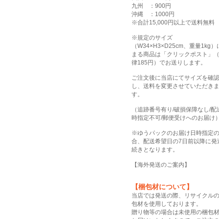
九州 ：900円
沖縄 ：1000円
※合計15,000円以上で送料無料
※規定のサイズ
（W34×H3×D25cm、重量1kg
まる商品は「クリックポスト」
律185円）でお送りします。
ご注文後に当店にてサイズを確
し、送料を変更させていただき
す。
（追跡番号有り/破損保障なし/配
時指定不可/郵便受けへのお届け
※ゆうパックのお届け日時指定
合、配送希望日の7日前以降に発
続きとなります。
【
海外発送のご案内
】
【梱包材について】
当店では発送の際、リサイクル
包材を使用しております。
贈り物等の場合は未使用の梱包