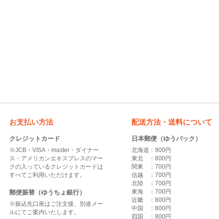
お支払い方法
配送方法・送料について
クレジットカード
日本郵便（ゆうパック）
※JCB・VISA・master・ダイナー
北海道：900円
ス・アメリカンエキスプレスのマー
東北 ：800円
クの入っているクレジットカードは
関東 ：700円
すべてご利用いただけます。
信越 ：700円
北陸 ：700円
東海 ：700円
郵便振替（ゆうちょ銀行）
近畿 ：800円
※振込先口座はご注文後、別途メー
中国 ：800円
ルにてご案内いたします。
四国 ：800円