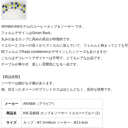
ARABIA KMモデルのコーヒーカップ＆ソーサー です。
フォルムデザインはGoran Back。
丸みのあるカップに高めの高台が特徴的です。
イエローとブルーの花々がリズミカルに並んでいて、フォルムと相まってとても可
同フォルムでRaija Uosikkinenがデザインしたシリーズもありますが、
こちらはデコレートデザイナーは不明で、とてもレアなお品です。
テーブルが華やぎ、楽しい雰囲気になる一品です。
【商品状態】
ソーサーは細かな小傷があります。
他、目立ったダメージやプリントロスはほとんどなく、良好な状態です。
メーカー
ARABIA（アラビア）
商品名
KM 花模様 カップ＆ソーサー イエロー×ブルー (1)
サイズ
カップ：Φ7.3×H6cm ソーサー：Φ13.4cm