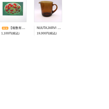
NUUTAJARVI Kaj Franck/カイ・フランク 5601 ピッチャー ブラウン
【複数有】Heljä Liukko-Sundström/ヘルヤ・リウッコ・スンドストロム メッセージカード ”SYLILLINEN ONNEA”
1,100円(税込)
19,000円(税込)