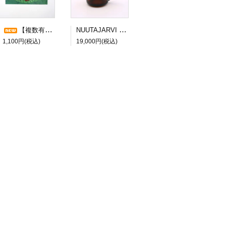
NUUTAJARVI Kaj Franck/カイ・フランク 5601 ピッチャー ブラウン
【複数有】Heljä Liukko-Sundström/ヘルヤ・リウッコ・スンドストロム メッセージカード ”SYLILLINEN ONNEA”
1,100円(税込)
19,000円(税込)