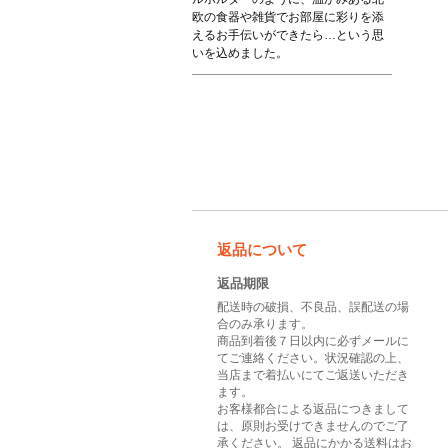
欧の食器や雑貨でお部屋に彩りを添
えるお手伝いができたら…という思
いを込めました。
返品について
返品期限
配送時の破損、不良品、誤配送の場
合のみ承ります。
商品到着後７日以内に必ずメールに
てご連絡ください。状況確認の上、
当店まで着払いにてご返送いただき
ます。
お客様都合による返品につきまして
は、原則お受けできませんのでご了
承ください。 返品にかかる送料はお