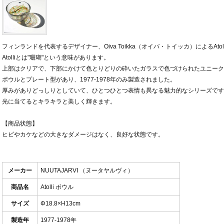
フィンランドを代表するデザイナー、Oiva Toikka（オイバ・トイッカ）によるAto
Atolliとは"珊瑚"という意味があります。
上部はクリアで、下部にかけて色とりどりの砕いたガラスで色づけられたユニーク
ボウルとプレート型があり、1977-1978年のみ製造されました。
厚みがありどっしりとしていて、ひとつひとつ表情も異なる魅力的なシリーズです
光に当てるとキラキラと美しく輝きます。
【商品状態】
ヒビやカケなどの大きなダメージはなく、良好な状態です。
メーカー
NUUTAJARVI （ヌータヤルヴィ）
商品名
Atolli ボウル
サイズ
Φ18.8×H13cm
製造年
1977-1978年