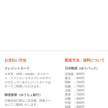
お支払い方法
配送方法・送料について
クレジットカード
日本郵便（ゆうパック）
※JCB・VISA・master・ダイナー
北海道：900円
ス・アメリカンエキスプレスのマー
東北 ：800円
クの入っているクレジットカードは
関東 ：700円
すべてご利用いただけます。
信越 ：700円
北陸 ：700円
東海 ：700円
郵便振替（ゆうちょ銀行）
近畿 ：800円
※振込先口座はご注文後、別途メー
中国 ：800円
ルにてご案内いたします。
四国 ：800円