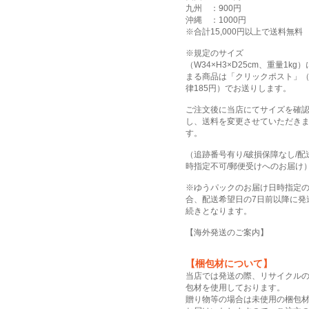
九州 ：900円
沖縄 ：1000円
※合計15,000円以上で送料無料
※規定のサイズ
（W34×H3×D25cm、重量1kg
まる商品は「クリックポスト」
律185円）でお送りします。
ご注文後に当店にてサイズを確
し、送料を変更させていただき
す。
（追跡番号有り/破損保障なし/配
時指定不可/郵便受けへのお届け
※ゆうパックのお届け日時指定
合、配送希望日の7日前以降に発
続きとなります。
【
海外発送のご案内
】
【梱包材について】
当店では発送の際、リサイクル
包材を使用しております。
贈り物等の場合は未使用の梱包