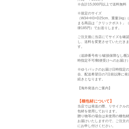
※合計15,000円以上で送料無料
※規定のサイズ
（W34×H3×D25cm、重量1kg
まる商品は「クリックポスト」
律185円）でお送りします。
ご注文後に当店にてサイズを確
し、送料を変更させていただき
す。
（追跡番号有り/破損保障なし/配
時指定不可/郵便受けへのお届け
※ゆうパックのお届け日時指定
合、配送希望日の7日前以降に発
続きとなります。
【
海外発送のご案内
】
【梱包材について】
当店では発送の際、リサイクル
包材を使用しております。
贈り物等の場合は未使用の梱包
お届けいたしますので、ご注文
にお申し付けください。