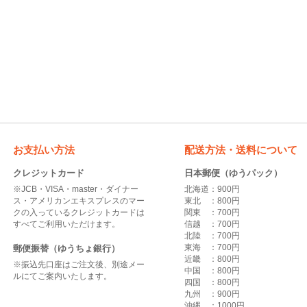
お支払い方法
配送方法・送料について
クレジットカード
日本郵便（ゆうパック）
※JCB・VISA・master・ダイナー
北海道：900円
ス・アメリカンエキスプレスのマー
東北 ：800円
クの入っているクレジットカードは
関東 ：700円
すべてご利用いただけます。
信越 ：700円
北陸 ：700円
東海 ：700円
郵便振替（ゆうちょ銀行）
近畿 ：800円
※振込先口座はご注文後、別途メー
中国 ：800円
ルにてご案内いたします。
四国 ：800円
九州 ：900円
沖縄 ：1000円