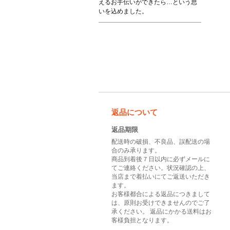
えるお手伝いができたら…という思
いを込めました。
返品について
返品期限
配送時の破損、不良品、誤配送の場
合のみ承ります。
商品到着後７日以内に必ずメールに
てご連絡ください。状況確認の上、
当店まで着払いにてご返送いただき
ます。
お客様都合による返品につきまして
は、原則お受けできませんのでご了
承ください。 返品にかかる送料はお
客様負担となります。