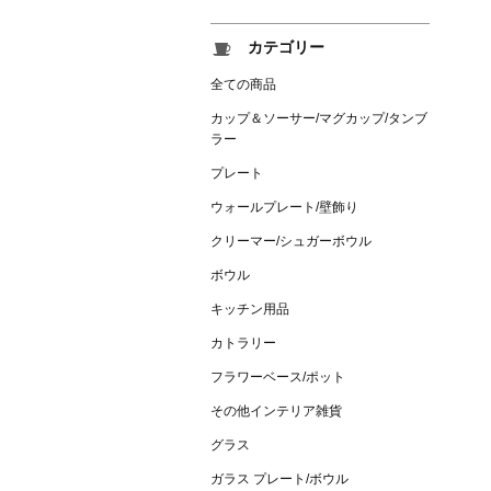
カテゴリー
全ての商品
カップ＆ソーサー/マグカップ/タンブ
ラー
プレート
ウォールプレート/壁飾り
クリーマー/シュガーボウル
ボウル
キッチン用品
カトラリー
フラワーベース/ポット
その他インテリア雑貨
グラス
ガラス プレート/ボウル