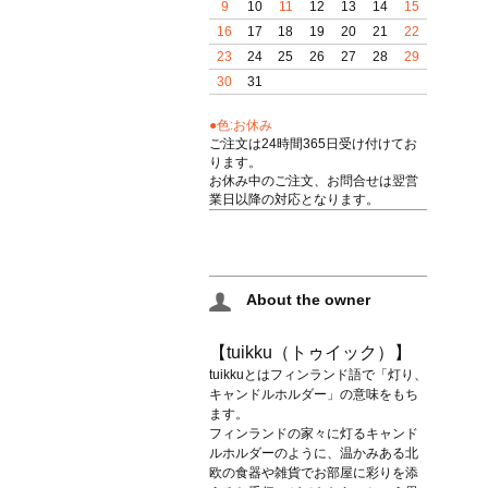
9
10
11
12
13
14
15
16
17
18
19
20
21
22
23
24
25
26
27
28
29
30
31
●色:お休み
ご注文は24時間365日受け付けてお
ります。
お休み中のご注文、お問合せは翌営
業日以降の対応となります。
About the owner
【tuikku（トゥイック）】
tuikkuとはフィンランド語で「灯り、
キャンドルホルダー」の意味をもち
ます。
フィンランドの家々に灯るキャンド
ルホルダーのように、温かみある北
欧の食器や雑貨でお部屋に彩りを添