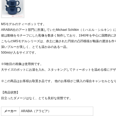
MSモデルのティーポットです。
ARABIA社のアート部門に所属していたMichael Schilkin（ミハエル・シルキン
彼は動物をモチーフにした彫像を数多く制作しており、1940年を中心に国際的に
こちらのMSモデルシリーズは、赤土に施された円状の凸凹模様が釉薬の濃淡を作
深いブルーが美しく、とても温かみのある一品。
500mlが入るサイズです。
※9枚目の画像は使用例です。
大サイズのポットにお湯を入れ、スタッキングしてティーポットを温める様にデザ
※この商品はお客様お取置き品です。 他のお客様がご購入の場合キャンセルとな
【商品状態】
目立ったダメージはなく、とても良好な状態です。
メーカー
ARABIA（アラビア）