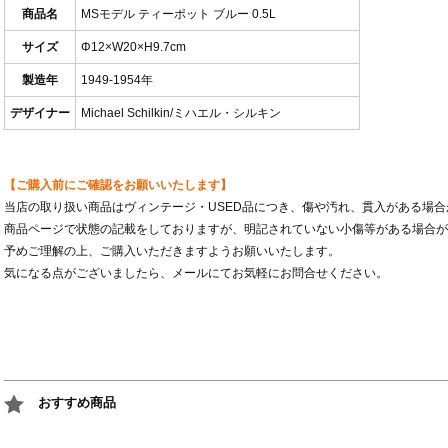
商品名
MSモデル ティーポット ブルー 0.5L
サイズ
Φ12×W20×H9.7cm
製造年
1949-1954年
デザイナー
Michael Schilkin/ミハエル・シルキン
【ご購入前にご確認をお願いいたします】
当店の取り扱い商品はヴィンテージ・USED品につき、傷や汚れ、貫入がある場
商品ページで状態の記載をしておりますが、明記されていない小傷等がある場合が
予めご理解の上、ご購入いただきますようお願いいたします。
気になる点がございましたら、メールにてお気軽にお問合せください。
おすすめ商品