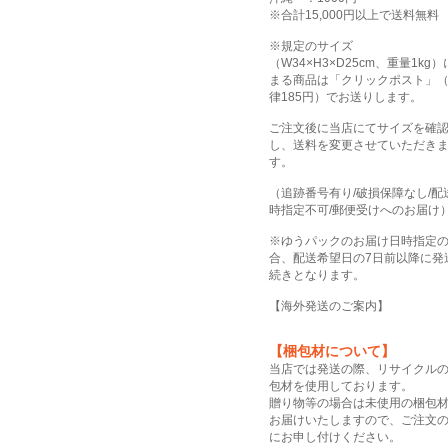
※合計15,000円以上で送料無料
※規定のサイズ
（W34×H3×D25cm、重量1kg
まる商品は「クリックポスト」
律185円）でお送りします。
ご注文後に当店にてサイズを確
し、送料を変更させていただき
す。
（追跡番号有り/破損保障なし/配
時指定不可/郵便受けへのお届け
※ゆうパックのお届け日時指定
合、配送希望日の7日前以降に発
続きとなります。
【
海外発送のご案内
】
【梱包材について】
当店では発送の際、リサイクル
包材を使用しております。
贈り物等の場合は未使用の梱包
お届けいたしますので、ご注文
にお申し付けください。