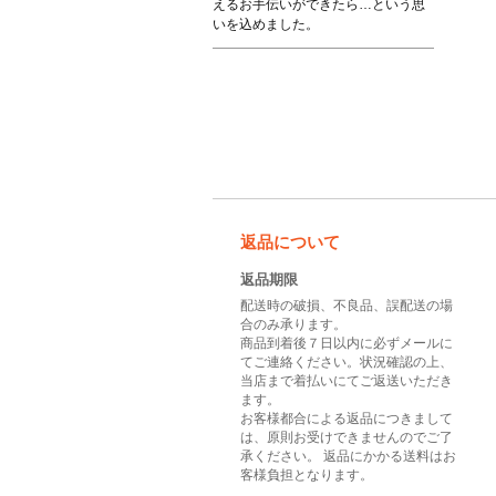
えるお手伝いができたら…という思
いを込めました。
返品について
返品期限
配送時の破損、不良品、誤配送の場
合のみ承ります。
商品到着後７日以内に必ずメールに
てご連絡ください。状況確認の上、
当店まで着払いにてご返送いただき
ます。
お客様都合による返品につきまして
は、原則お受けできませんのでご了
承ください。 返品にかかる送料はお
客様負担となります。