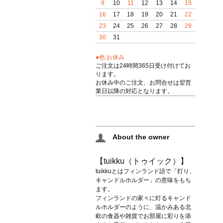
9
10
11
12
13
14
15
16
17
18
19
20
21
22
23
24
25
26
27
28
29
30
31
●色:お休み
ご注文は24時間365日受け付けてお
ります。
お休み中のご注文、お問合せは翌営
業日以降の対応となります。
About the owner
【tuikku（トゥイック）】
tuikkuとはフィンランド語で「灯り、
キャンドルホルダー」の意味をもち
ます。
フィンランドの家々に灯るキャンド
ルホルダーのように、温かみある北
欧の食器や雑貨でお部屋に彩りを添