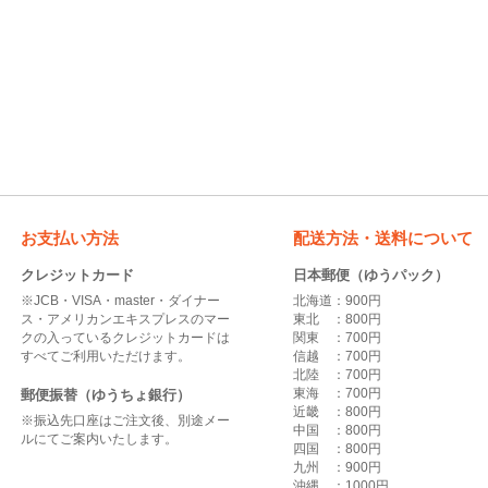
お支払い方法
配送方法・送料について
クレジットカード
日本郵便（ゆうパック）
※JCB・VISA・master・ダイナー
北海道：900円
ス・アメリカンエキスプレスのマー
東北 ：800円
クの入っているクレジットカードは
関東 ：700円
すべてご利用いただけます。
信越 ：700円
北陸 ：700円
東海 ：700円
郵便振替（ゆうちょ銀行）
近畿 ：800円
※振込先口座はご注文後、別途メー
中国 ：800円
ルにてご案内いたします。
四国 ：800円
九州 ：900円
沖縄 ：1000円