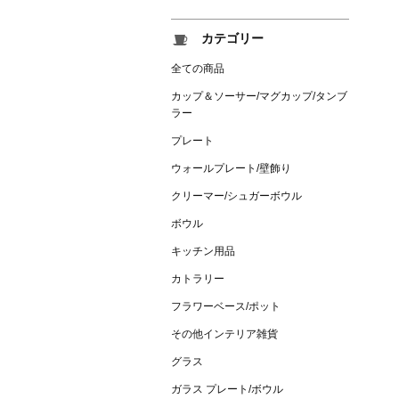
カテゴリー
全ての商品
カップ＆ソーサー/マグカップ/タンブ
ラー
プレート
ウォールプレート/壁飾り
クリーマー/シュガーボウル
ボウル
キッチン用品
カトラリー
フラワーベース/ポット
その他インテリア雑貨
グラス
ガラス プレート/ボウル