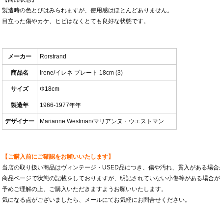
製造時の色とびはみられますが、使用感はほとんどありません。
目立った傷やカケ、ヒビはなくとても良好な状態です。
メーカー
Rorstrand
商品名
Irene/イレネ プレート 18cm (3)
サイズ
Φ18cm
製造年
1966-1977年年
デザイナー
Marianne Westman/マリアンヌ・ウエストマン
【ご購入前にご確認をお願いいたします】
当店の取り扱い商品はヴィンテージ・USED品につき、傷や汚れ、貫入がある場
商品ページで状態の記載をしておりますが、明記されていない小傷等がある場合が
予めご理解の上、ご購入いただきますようお願いいたします。
気になる点がございましたら、メールにてお気軽にお問合せください。