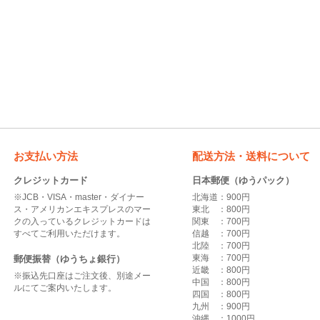
お支払い方法
配送方法・送料について
クレジットカード
日本郵便（ゆうパック）
※JCB・VISA・master・ダイナー
北海道：900円
ス・アメリカンエキスプレスのマー
東北 ：800円
クの入っているクレジットカードは
関東 ：700円
すべてご利用いただけます。
信越 ：700円
北陸 ：700円
東海 ：700円
郵便振替（ゆうちょ銀行）
近畿 ：800円
※振込先口座はご注文後、別途メー
中国 ：800円
ルにてご案内いたします。
四国 ：800円
九州 ：900円
沖縄 ：1000円