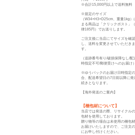
※合計15,000円以上で送料無料
※規定のサイズ
（W34×H3×D25cm、重量1kg
まる商品は「クリックポスト」
律185円）でお送りします。
ご注文後に当店にてサイズを確
し、送料を変更させていただき
す。
（追跡番号有り/破損保障なし/配
時指定不可/郵便受けへのお届け
※ゆうパックのお届け日時指定
合、配送希望日の7日前以降に発
続きとなります。
【
海外発送のご案内
】
【梱包材について】
当店では発送の際、リサイクル
包材を使用しております。
贈り物等の場合は未使用の梱包
お届けいたしますので、ご注文
にお申し付けください。