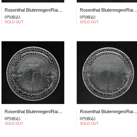
Rosenthal Blutenregen/Raining Blossom/花の雨 プレート 20cm (1)
Rosenthal Blutenregen/Raining Blossom/花の雨 プレート 
0円(税込)
0円(税込)
SOLD OUT
SOLD OUT
Rosenthal Blutenregen/Raining Blossom/花の雨 プレート 20cm (4)
Rosenthal Blutenregen/Raining Blossom/花の雨 プレート 
0円(税込)
0円(税込)
SOLD OUT
SOLD OUT