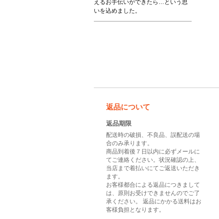
えるお手伝いができたら…という思
いを込めました。
返品について
返品期限
配送時の破損、不良品、誤配送の場
合のみ承ります。
商品到着後７日以内に必ずメールに
てご連絡ください。状況確認の上、
当店まで着払いにてご返送いただき
ます。
お客様都合による返品につきまして
は、原則お受けできませんのでご了
承ください。 返品にかかる送料はお
客様負担となります。