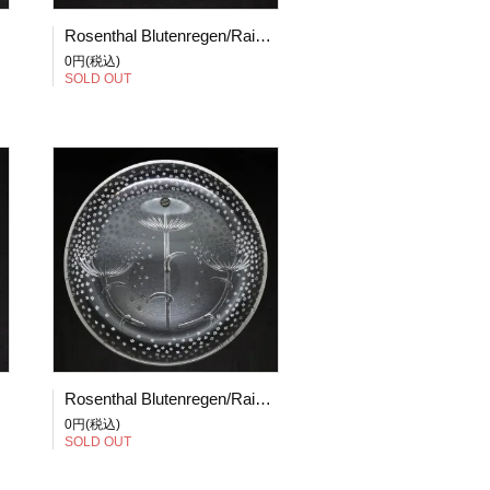
20cm (2)
Rosenthal Blutenregen/Raining Blossom/花の雨 プレート 20cm (3)
0円(税込)
SOLD OUT
20cm (5)
Rosenthal Blutenregen/Raining Blossom/花の雨 プレート 25cm (1)
0円(税込)
SOLD OUT