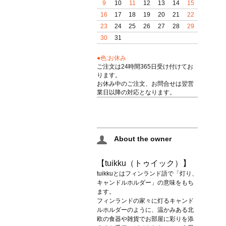
9
10
11
12
13
14
15
16
17
18
19
20
21
22
23
24
25
26
27
28
29
30
31
●色:お休み
ご注文は24時間365日受け付けてお
ります。
お休み中のご注文、お問合せは翌営
業日以降の対応となります。
About the owner
【tuikku（トゥイック）】
tuikkuとはフィンランド語で「灯り、
キャンドルホルダー」の意味をもち
ます。
フィンランドの家々に灯るキャンド
ルホルダーのように、温かみある北
欧の食器や雑貨でお部屋に彩りを添