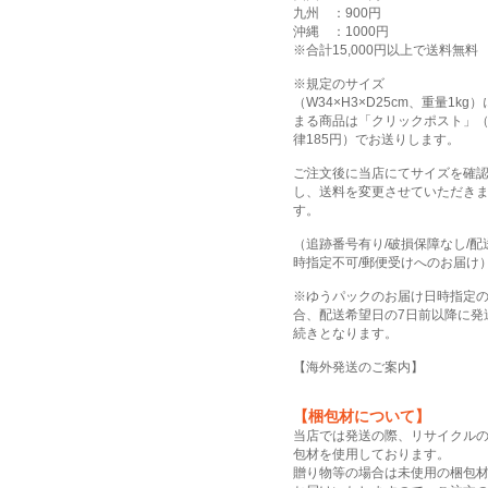
九州 ：900円
沖縄 ：1000円
※合計15,000円以上で送料無料
※規定のサイズ
（W34×H3×D25cm、重量1kg
まる商品は「クリックポスト」
律185円）でお送りします。
ご注文後に当店にてサイズを確
し、送料を変更させていただき
す。
（追跡番号有り/破損保障なし/配
時指定不可/郵便受けへのお届け
※ゆうパックのお届け日時指定
合、配送希望日の7日前以降に発
続きとなります。
【
海外発送のご案内
】
【梱包材について】
当店では発送の際、リサイクル
包材を使用しております。
贈り物等の場合は未使用の梱包