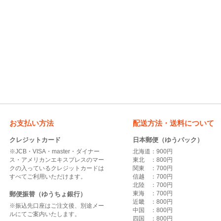
お支払い方法
配送方法・送料について
クレジットカード
日本郵便（ゆうパック）
※JCB・VISA・master・ダイナー
北海道：900円
ス・アメリカンエキスプレスのマー
東北 ：800円
クの入っているクレジットカードは
関東 ：700円
すべてご利用いただけます。
信越 ：700円
北陸 ：700円
東海 ：700円
郵便振替（ゆうちょ銀行）
近畿 ：800円
※振込先口座はご注文後、別途メー
中国 ：800円
ルにてご案内いたします。
四国 ：800円