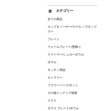
カテゴリー
全ての商品
カップ＆ソーサー/マグカップ/タンブ
ラー
プレート
ウォールプレート/壁飾り
クリーマー/シュガーボウル
ボウル
キッチン用品
カトラリー
フラワーベース/ポット
その他インテリア雑貨
グラス
ガラス プレート/ボウル