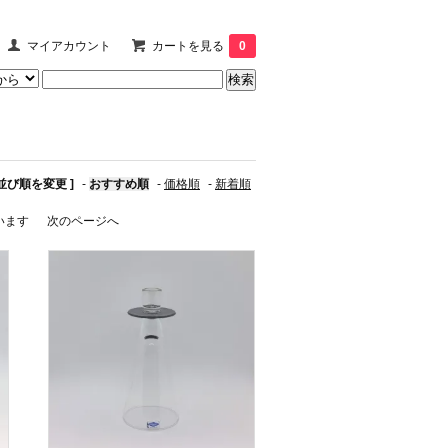
マイアカウント
カートを見る
0
 並び順を変更 ]
-
おすすめ順
-
価格順
-
新着順
ています
次のページへ