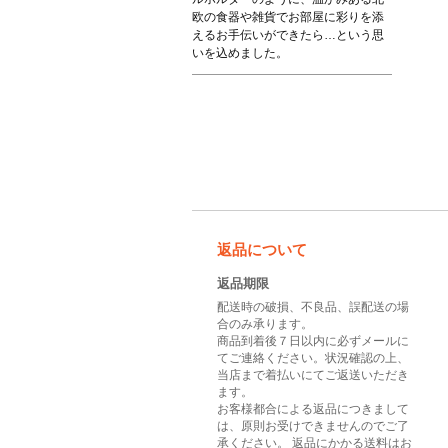
欧の食器や雑貨でお部屋に彩りを添
えるお手伝いができたら…という思
いを込めました。
返品について
返品期限
配送時の破損、不良品、誤配送の場
合のみ承ります。
商品到着後７日以内に必ずメールに
てご連絡ください。状況確認の上、
当店まで着払いにてご返送いただき
ます。
お客様都合による返品につきまして
は、原則お受けできませんのでご了
承ください。 返品にかかる送料はお